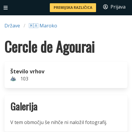
Prijava
PREMIJSKA RAZLIČICA
Države
🇲🇦 Maroko
Cercle de Agourai
Število vrhov
103
Galerija
V tem območju še nihče ni naložil fotografij.