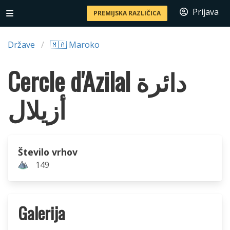
Prijava
PREMIJSKA RAZLIČICA
Države
🇲🇦 Maroko
Cercle d'Azilal دائرة
أزيلال
Število vrhov
149
Galerija