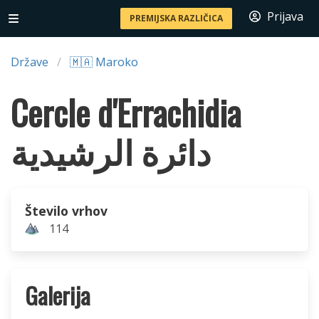
Prijava
PREMIJSKA RAZLIČICA
Države
🇲🇦 Maroko
Cercle d'Errachidia
دائرة الرشيدية
Število vrhov
114
Galerija