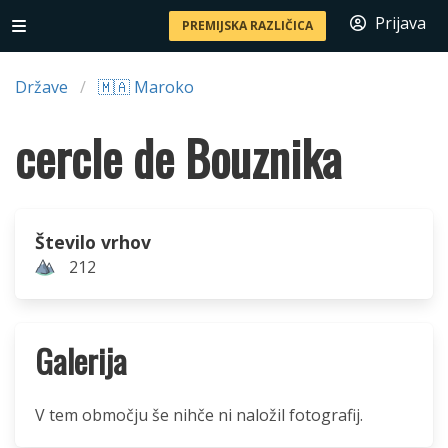
Prijava
PREMIJSKA RAZLIČICA
Države
🇲🇦 Maroko
cercle de Bouznika
Število vrhov
212
Galerija
V tem območju še nihče ni naložil fotografij.