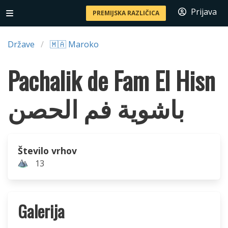
Prijava
PREMIJSKA RAZLIČICA
Države
🇲🇦 Maroko
Pachalik de Fam El Hisn
باشوية فم الحصن
Število vrhov
13
Galerija