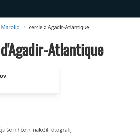
 Maroko
cercle d'Agadir-Atlantique
 d'Agadir-Atlantique
hov
 še nihče ni naložil fotografij.