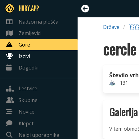
HORY.APP
Nadzorna plošča
Države
🇲
Zemljevid
cercle
Gore
Izzivi
Dogodki
Število vr
131
Lestvice
Skupine
Galerija
Novice
Klepet
V tem območju
Najdi uporabnika