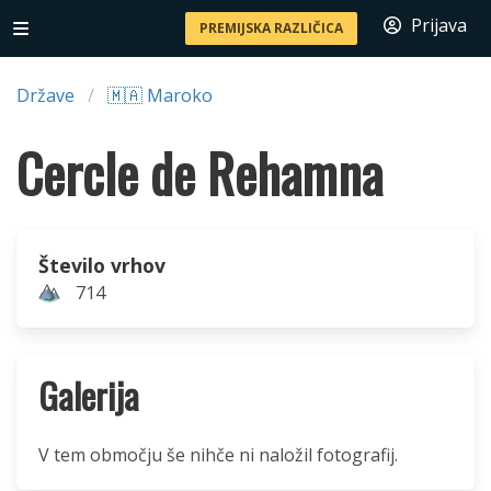
Prijava
PREMIJSKA RAZLIČICA
Države
🇲🇦 Maroko
Cercle de Rehamna
Število vrhov
714
Galerija
V tem območju še nihče ni naložil fotografij.