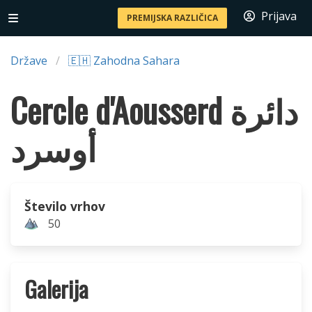
Prijava
PREMIJSKA RAZLIČICA
Države
🇪🇭 Zahodna Sahara
Cercle d'Aousserd دائرة
أوسرد
Število vrhov
50
Galerija