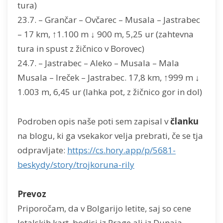
tura)
23.7. – Grančar – Ovčarec – Musala – Jastrabec
– 17 km, ↑1.100 m ↓ 900 m, 5,25 ur (zahtevna
tura in spust z žičnico v Borovec)
24.7. – Jastrabec – Aleko – Musala – Mala
Musala – Ireček – Jastrabec. 17,8 km, ↑999 m ↓
1.003 m, 6,45 ur (lahka pot, z žičnico gor in dol)
Podroben opis naše poti sem zapisal v
članku
na blogu, ki ga vsekakor velja prebrati, če se tja
odpravljate:
https://cs.hory.app/p/5681-
beskydy/story/trojkoruna-rily
Prevoz
Priporočam, da v Bolgarijo letite, saj so cene
letalskih kart, bodisi iz Prage ali iz Dunaja,