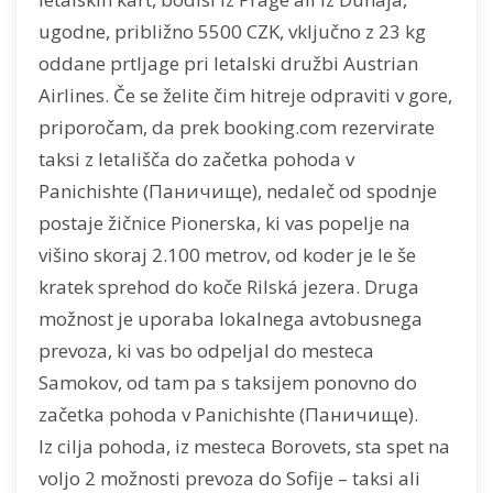
ugodne, približno 5500 CZK, vključno z 23 kg
oddane prtljage pri letalski družbi Austrian
Airlines. Če se želite čim hitreje odpraviti v gore,
priporočam, da prek booking.com rezervirate
taksi z letališča do začetka pohoda v
Panichishte (Паничище), nedaleč od spodnje
postaje žičnice Pionerska, ki vas popelje na
višino skoraj 2.100 metrov, od koder je le še
kratek sprehod do koče Rilská jezera. Druga
možnost je uporaba lokalnega avtobusnega
prevoza, ki vas bo odpeljal do mesteca
Samokov, od tam pa s taksijem ponovno do
začetka pohoda v Panichishte (Паничище).
Iz cilja pohoda, iz mesteca Borovets, sta spet na
voljo 2 možnosti prevoza do Sofije – taksi ali