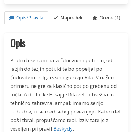
Opis/Pravila
Napredek
Ocene (1)
Opis
Pridruži se nam na večdnevnem pohodu, od
lažjih do težjih poti, ki te bo popeljal po
čudovitem bolgarskem gorovju Rila. V našem
primeru ne gre za klasično pot po grebenu od
točke A do točke B, saj je Rila zelo obsežna in
tehnično zahtevna, ampak imamo serijo
pohodov, ki se med seboj povezujejo. Kateri del
boš izbral, prepuščamo tebi. Izziv zate je z
veseljem pripravil
Beskydy
.