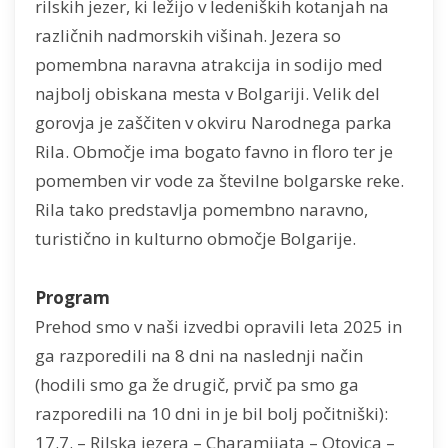
rilskih jezer, ki ležijo v ledeniških kotanjah na
različnih nadmorskih višinah. Jezera so
pomembna naravna atrakcija in sodijo med
najbolj obiskana mesta v Bolgariji. Velik del
gorovja je zaščiten v okviru Narodnega parka
Rila. Območje ima bogato favno in floro ter je
pomemben vir vode za številne bolgarske reke.
Rila tako predstavlja pomembno naravno,
turistično in kulturno območje Bolgarije.
Program
Prehod smo v naši izvedbi opravili leta 2025 in
ga razporedili na 8 dni na naslednji način
(hodili smo ga že drugič, prvič pa smo ga
razporedili na 10 dni in je bil bolj počitniški):
17.7. – Rilska jezera – Charamijata – Otovica –