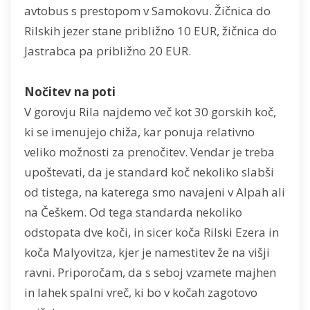
avtobus s prestopom v Samokovu. Žičnica do
Rilskih jezer stane približno 10 EUR, žičnica do
Jastrabca pa približno 20 EUR.
Nočitev na poti
V gorovju Rila najdemo več kot 30 gorskih koč,
ki se imenujejo chiža, kar ponuja relativno
veliko možnosti za prenočitev. Vendar je treba
upoštevati, da je standard koč nekoliko slabši
od tistega, na katerega smo navajeni v Alpah ali
na Češkem. Od tega standarda nekoliko
odstopata dve koči, in sicer koča Rilski Ezera in
koča Malyovitza, kjer je namestitev že na višji
ravni. Priporočam, da s seboj vzamete majhen
in lahek spalni vreč, ki bo v kočah zagotovo