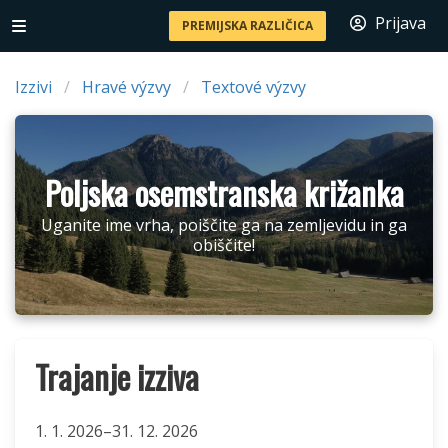
Prijava
PREMIJSKA RAZLIČICA
Izzivi
Hravé výzvy
Textové výzvy
Poljska osemstranska križanka
Uganite ime vrha, poiščite ga na zemljevidu in ga
obiščite!
Trajanje izziva
1. 1. 2026–31. 12. 2026