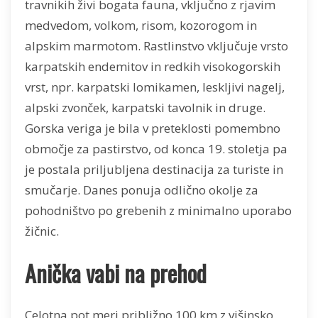
travnikih živi bogata fauna, vključno z rjavim
medvedom, volkom, risom, kozorogom in
alpskim marmotom. Rastlinstvo vključuje vrsto
karpatskih endemitov in redkih visokogorskih
vrst, npr. karpatski lomikamen, leskljivi nagelj,
alpski zvonček, karpatski tavolnik in druge.
Gorska veriga je bila v preteklosti pomembno
območje za pastirstvo, od konca 19. stoletja pa
je postala priljubljena destinacija za turiste in
smučarje. Danes ponuja odlično okolje za
pohodništvo po grebenih z minimalno uporabo
žičnic.
Anička vabi na prehod
Celotna pot meri približno 100 km z višinsko