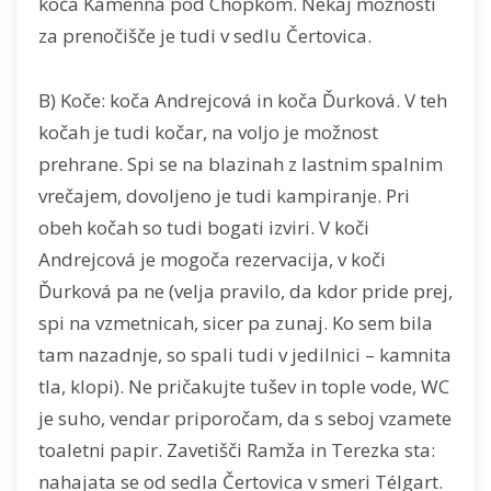
koča Kamenná pod Chopkom. Nekaj možnosti
za prenočišče je tudi v sedlu Čertovica.
B) Koče: koča Andrejcová in koča Ďurková. V teh
kočah je tudi kočar, na voljo je možnost
prehrane. Spi se na blazinah z lastnim spalnim
vrečajem, dovoljeno je tudi kampiranje. Pri
obeh kočah so tudi bogati izviri. V koči
Andrejcová je mogoča rezervacija, v koči
Ďurková pa ne (velja pravilo, da kdor pride prej,
spi na vzmetnicah, sicer pa zunaj. Ko sem bila
tam nazadnje, so spali tudi v jedilnici – kamnita
tla, klopi). Ne pričakujte tušev in tople vode, WC
je suho, vendar priporočam, da s seboj vzamete
toaletni papir. Zavetišči Ramža in Terezka sta:
nahajata se od sedla Čertovica v smeri Télgart.