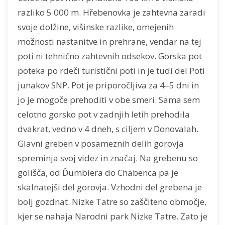
razliko 5 000 m. Hřebenovka je zahtevna zaradi
svoje dolžine, višinske razlike, omejenih
možnosti nastanitve in prehrane, vendar na tej
poti ni tehnično zahtevnih odsekov. Gorska pot
poteka po rdeči turistični poti in je tudi del Poti
junakov SNP. Pot je priporočljiva za 4–5 dni in
jo je mogoče prehoditi v obe smeri. Sama sem
celotno gorsko pot v zadnjih letih prehodila
dvakrat, vedno v 4 dneh, s ciljem v Donovalah.
Glavni greben v posameznih delih gorovja
spreminja svoj videz in značaj. Na grebenu so
golišča, od Ďumbiera do Chabenca pa je
skalnatejši del gorovja. Vzhodni del grebena je
bolj gozdnat. Nizke Tatre so zaščiteno območje,
kjer se nahaja Narodni park Nizke Tatre. Zato je