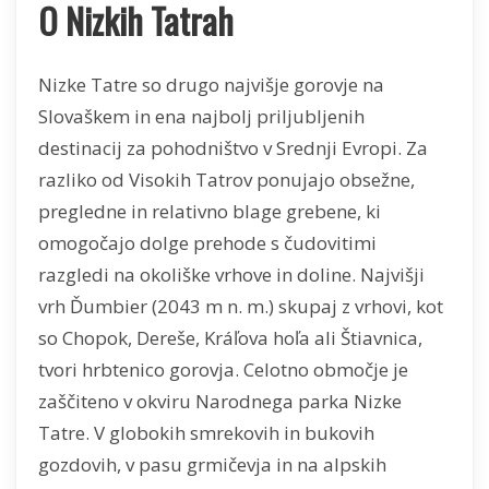
O Nizkih Tatrah
Nizke Tatre so drugo najvišje gorovje na
Slovaškem in ena najbolj priljubljenih
destinacij za pohodništvo v Srednji Evropi. Za
razliko od Visokih Tatrov ponujajo obsežne,
pregledne in relativno blage grebene, ki
omogočajo dolge prehode s čudovitimi
razgledi na okoliške vrhove in doline. Najvišji
vrh Ďumbier (2043 m n. m.) skupaj z vrhovi, kot
so Chopok, Dereše, Kráľova hoľa ali Štiavnica,
tvori hrbtenico gorovja. Celotno območje je
zaščiteno v okviru Narodnega parka Nizke
Tatre. V globokih smrekovih in bukovih
gozdovih, v pasu grmičevja in na alpskih