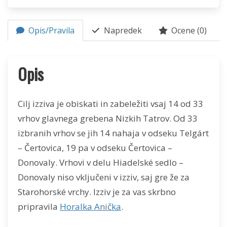
Opis/Pravila
Napredek
Ocene (0)
Opis
Cilj izziva je obiskati in zabeležiti vsaj 14 od 33
vrhov glavnega grebena Nizkih Tatrov. Od 33
izbranih vrhov se jih 14 nahaja v odseku Telgárt
– Čertovica, 19 pa v odseku Čertovica –
Donovaly. Vrhovi v delu Hiadelské sedlo –
Donovaly niso vključeni v izziv, saj gre že za
Starohorské vrchy. Izziv je za vas skrbno
pripravila
Horalka Anička
.