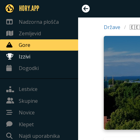
HORY.APP
Nadzorna plošča
Države
🇪🇪
Zemljevid
Gore
Izzivi
Dogodki
Lestvice
Skupine
Novice
Klepet
Najdi uporabnika