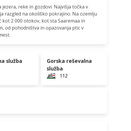
a jezera, reke in gozdovi. Najvišja točka v
a razgled na okoliško pokrajino. Na ozemlju
 kot 2 000 otokov, kot sta Saaremaa in
m, od pohodništva in opazovanja ptic v
mest.
na služba
Gorska reševalna
služba
112