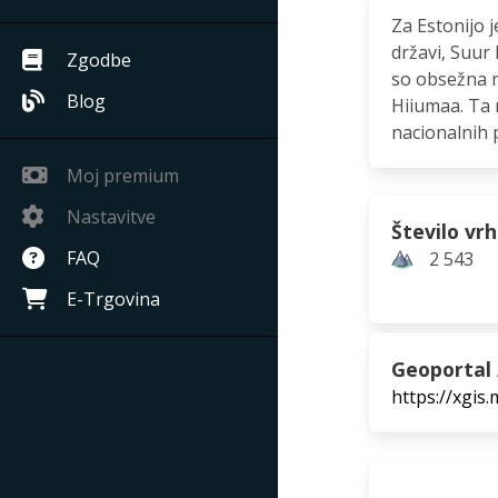
Za Estonijo j
državi, Suur
Zgodbe
so obsežna m
Blog
Hiiumaa. Ta 
nacionalnih 
Moj premium
Nastavitve
Število vr
FAQ
2 543
E-Trgovina
Geoportal 
https://xgi