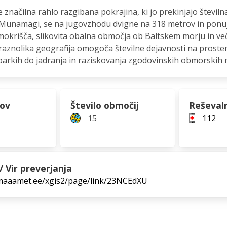
e značilna rahlo razgibana pokrajina, ki jo prekinjajo številn
 Munamägi, se na jugovzhodu dvigne na 318 metrov in ponuj
okrišča, slikovita obalna območja ob Baltskem morju in več
raznolika geografija omogoča številne dejavnosti na proste
parkih do jadranja in raziskovanja zgodovinskih obmorskih 
hov
Število območij
Reševal
15
112
/ Vir preverjanja
s.maaamet.ee/xgis2/page/link/23NCEdXU