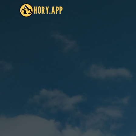
HORY.APP